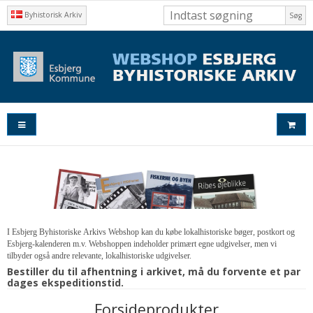
Byhistorisk Arkiv
Søg
I Esbjerg Byhistoriske Arkivs Webshop kan du købe lokalhistoriske bøger, postkort og
Esbjerg-kalenderen m.v. Webshoppen indeholder primært egne udgivelser, men vi
tilbyder også andre relevante, lokalhistoriske udgivelser.
Bestiller du til afhentning i arkivet, må du forvente et par
dages ekspeditionstid.
Forsideprodukter