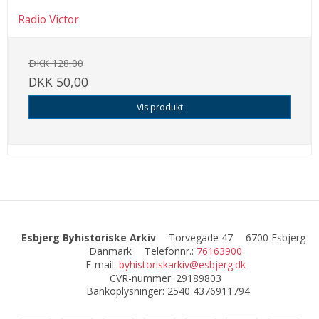
Radio Victor
DKK 128,00
DKK 50,00
Vis produkt
Esbjerg Byhistoriske Arkiv
Torvegade 47
6700 Esbjerg
Danmark
Telefonnr.
:
76163900
E-mail
:
byhistoriskarkiv@esbjerg.dk
CVR-nummer
:
29189803
Bankoplysninger
:
2540 4376911794